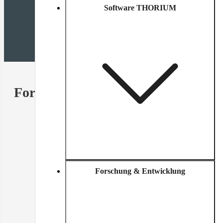
Software THORIUM
Universität der Bundeswehr
München
Forschung an Blockheizkraftwerken und 
Wasserstoffverbrennung und Entwicklung eines 
Abgasrückführungssystem zur Wirkungsgradsteigeru
Forschung & Entwicklung
Die Basis für effiziente, resiliente Energieerzeugung