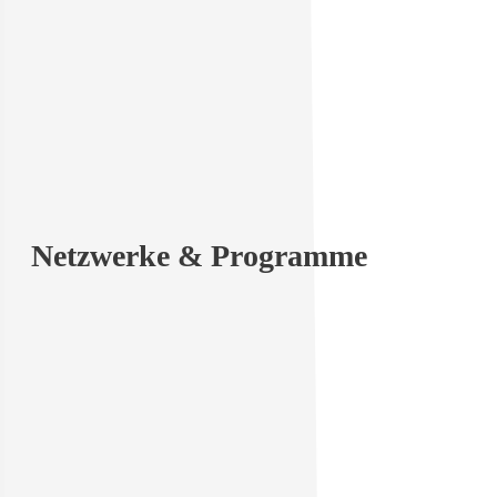
Mehr zur Hardware
Nationale Förderprogramme
Innovationsgutschein des Freistaats Bayern für die En
unserer Vorkammerzündkerze
Die Förderung unterstützt die schnelle, flexible und pr
Umsetzung innovativer Ideen in marktfähige Technol