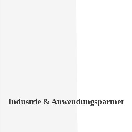
Regelmäßige Betreuung von  Abschlussarbeiten in Ko
mit Hochschulen
Zuletzt entstand eine betreute Bachelorarbeit zur Simul
eines BHKW-Motors im Wasserstoffbetrieb
Mehr zu F&E
DEUTZ Defense
Strategische Partnerschaft für resiliente Energie- & 
Notstromsysteme