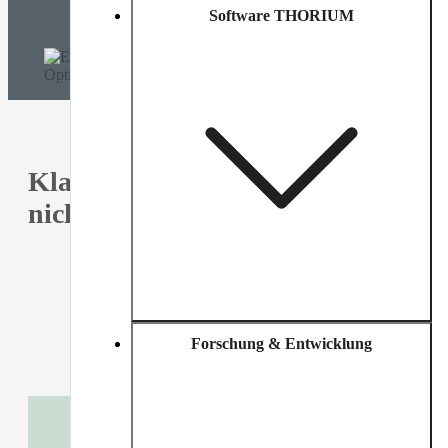
Software THORIUM
Forschung & Entwicklung
Fehlende
Manuelle
Insel-Lösun