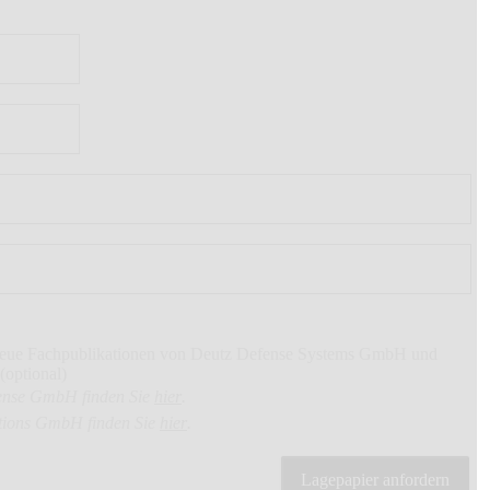
 neue Fachpublikationen von Deutz Defense Systems GmbH und
(optional)
ense GmbH finden Sie 
hier
.
ions GmbH finden Sie 
hier
.
Lagepapier anfordern