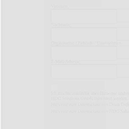
Vorname
Nachname
Organisation / Behörde / Unternehmen
E-Mail-Adresse
Ich möchte zukünftig über Hinweise und
HDC Solutions GmbH informiert werden.
Hinweise zum Datenschutz von Deutz Def
Hinweise zum Datenschutz von HDC Solut