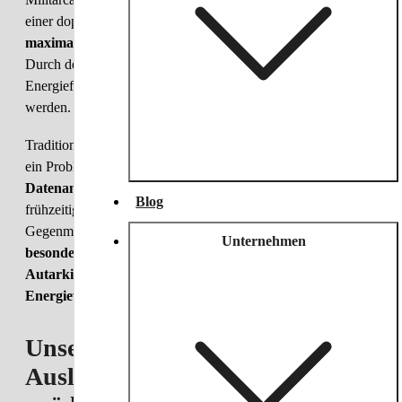
einer doppelten Herausforderung: 
Effizienz in Friedenszeiten
maximale Widerstandsfähigkeit und Ausdauer im Krisenfall
. 
Durch den Einsatz prädiktiver Betriebsstrategien können 
Energieflüsse intelligent gesteuert und Risiken frühzeitig erkannt 
werden.
Traditionelle Energieversorgungssysteme reagieren oft erst, wenn 
ein Problem auftritt. Prädiktive Modelle hingegen 
nutzen 
Datenanalysen und KI
, um drohende Engpässe oder Gefahren 
Blog
frühzeitig zu identifizieren und automatisch geeignete 
Gegenmaßnahmen einzuleiten. Dies ist enorm wichtig für
Unternehmen
besonders schützenswerte Kernsysteme
, die 
einen erhöhten 
Autarkie- sowie Redundanzbedarf hinsichtlich der 
Energieversorgung
 haben.
Unser Ansatz: Simulation, 
Auslegung und Optimierung 